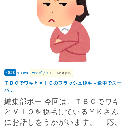
4828
views
カテゴリ：
ＴＢＣの体験談
ＴＢＣでワキとＶＩＯのフラッシュ脱毛－途中でスー
パ…
編集部ボー 今回は、ＴＢＣでワキ
とＶＩＯを脱毛しているＹＫさん
にお話しをうかがいます。 一応、