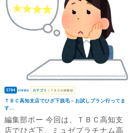
3784
views
カテゴリ：
ＴＢＣの体験談
ＴＢＣ高知支店でひざ下脱毛－お試しプラン行ってま
す…
編集部ボー 今回は、ＴＢＣ高知支
店でひざ下、ミュゼプラチナム高